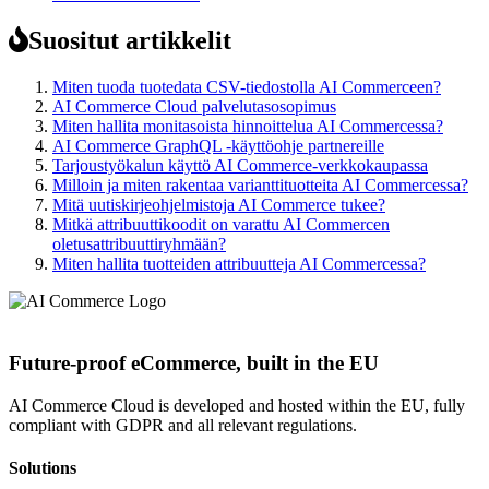
Suositut artikkelit
Miten tuoda tuotedata CSV-tiedostolla AI Commerceen?
AI Commerce Cloud palvelutasosopimus
Miten hallita monitasoista hinnoittelua AI Commercessa?
AI Commerce GraphQL -käyttöohje partnereille
Tarjoustyökalun käyttö AI Commerce-verkkokaupassa
Milloin ja miten rakentaa varianttituotteita AI Commercessa?
Mitä uutiskirjeohjelmistoja AI Commerce tukee?
Mitkä attribuuttikoodit on varattu AI Commercen
oletusattribuuttiryhmään?
Miten hallita tuotteiden attribuutteja AI Commercessa?
Future-proof eCommerce, built in the EU
AI Commerce Cloud is developed and hosted within the EU, fully
compliant with GDPR and all relevant regulations.
Solutions