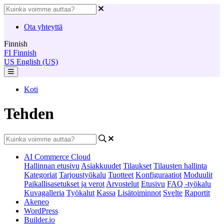
Ota yhteyttä
Finnish
FI
Finnish
US
English (US)
Koti
Tehden
AI Commerce Cloud
Hallinnan etusivu
Asiakkuudet
Tilaukset
Tilausten hallinta
Kategoriat
Tarjoustyökalu
Tuotteet
Konfiguraatiot
Moduulit
Paikallisasetukset ja verot
Arvostelut
Etusivu
FAQ -työkalu
Kuvagalleria
Työkalut
Kassa
Lisätoiminnot
Svelte
Raportit
Akeneo
WordPress
Builder.io