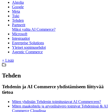
Algolia
Google
Meta
Tuki
Tehden
Partnerit
Miksi valita AI Commerce?
Microsoft
Integraatiot
Enrerprise Solutions
Yleiset sopimusehdot
Agentic Commerce
+ Lisää
Tehden
Tehdenin ja AI Commerce yhdistämiseen liittyvää
tietoa
Miten yhdistän Tehdenin toimitustavat AI Commerceen?
Miten maakohtelu ja arvonlisävero toimivat Tehdenissä & AI
Commerce Cloudissa