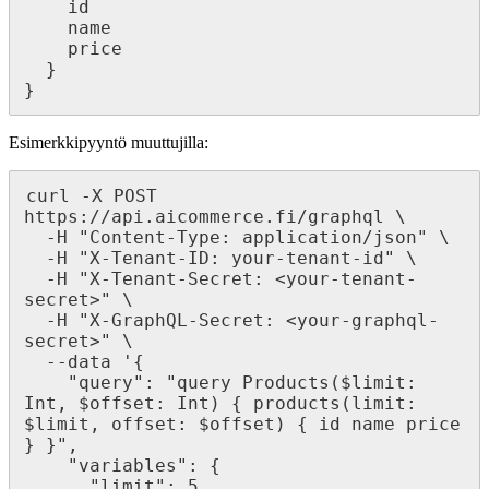
    id

    name

    price

  }

}
Esimerkkipyyntö muuttujilla:
curl -X POST 
https://api.aicommerce.fi/graphql \

  -H "Content-Type: application/json" \

  -H "X-Tenant-ID: your-tenant-id" \

  -H "X-Tenant-Secret: <your-tenant-
secret>" \

  -H "X-GraphQL-Secret: <your-graphql-
secret>" \

  --data '{

    "query": "query Products($limit: 
Int, $offset: Int) { products(limit: 
$limit, offset: $offset) { id name price 
} }",

    "variables": {

      "limit": 5,
