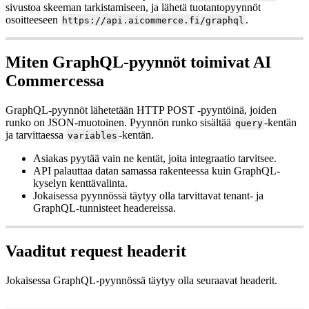
sivustoa skeeman tarkistamiseen, ja lähetä tuotantopyynnöt
osoitteeseen
.
https://api.aicommerce.fi/graphql
Miten GraphQL-pyynnöt toimivat AI
Commercessa
GraphQL-pyynnöt lähetetään HTTP POST -pyyntöinä, joiden
runko on JSON-muotoinen. Pyynnön runko sisältää
-kentän
query
ja tarvittaessa
-kentän.
variables
Asiakas pyytää vain ne kentät, joita integraatio tarvitsee.
API palauttaa datan samassa rakenteessa kuin GraphQL-
kyselyn kenttävalinta.
Jokaisessa pyynnössä täytyy olla tarvittavat tenant- ja
GraphQL-tunnisteet headereissa.
Vaaditut request headerit
Jokaisessa GraphQL-pyynnössä täytyy olla seuraavat headerit.