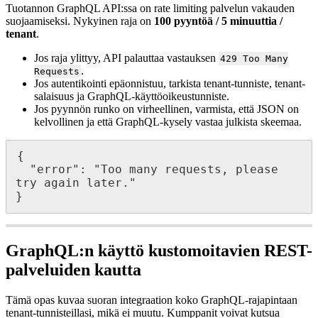
Tuotannon GraphQL API:ssa on rate limiting palvelun vakauden
suojaamiseksi. Nykyinen raja on
100 pyyntöä / 5 minuuttia /
tenant
.
Jos raja ylittyy, API palauttaa vastauksen
429 Too Many
.
Requests
Jos autentikointi epäonnistuu, tarkista tenant-tunniste, tenant-
salaisuus ja GraphQL-käyttöoikeustunniste.
Jos pyynnön runko on virheellinen, varmista, että JSON on
kelvollinen ja että GraphQL-kysely vastaa julkista skeemaa.
{

  "error": "Too many requests, please 
try again later."

}
GraphQL:n käyttö kustomoitavien REST-
palveluiden kautta
Tämä opas kuvaa suoran integraation koko GraphQL-rajapintaan
tenant-tunnisteillasi, mikä ei muutu. Kumppanit voivat kutsua