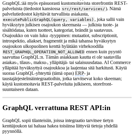
GraphQL:ää myös epäsuorasti kustomoitavista storefrontin REST-
palveluista (tiedostot kansiossa
). Nämä
src/rest/services/
palvelutiedostot käyttävät turvallista asiakasta,
, joka sallii vain
executePublicGraphQL(query, variables)
hyväksytyn julkisen osajoukon skeemasta — julkista tuote- ja
sisältödataa, kuten tuotteet, kategoriat, brändit ja saatavuus.
Osajoukko on vain luku -tyyppinen: mutaatiot, subscriptionit,
introspektio, aliakset, fragmentit ja mikä tahansa hyväksytyn
osajoukon ulkopuolinen kenttä hylätään virhekoodilla
ennen kuin pyyntö
REST_GRAPHQL_OPERATION_NOT_ALLOWED
saavuttaa GraphQL:n. Tämän asiakkaan kautta ei ole saatavilla
asiakas-, tilaus-, maksu-, ylläpitäjä- tai salaisuusdataa. AI Commerce
ylläpitää hyväksyttyä osajoukkoa ja laajentaa sitä harkitusti. Käytä
suoraa GraphQL-yhteyttä (tämä opas)
ERP
- ja
taustajärjestelmäintegraatioihin, jotka tarvitsevat koko skeeman;
käytä kustomoitavia REST-palveluita julkiseen, storefront-
suuntaiseen dataan.
GraphQL verrattuna REST API:in
GraphQL sopii tilanteisiin, joissa integraatio tarvitsee tietyn
kenttäjoukon tai haluaa hakea toisiinsa liittyviä tietoja yhdellä
pyynnöllä.