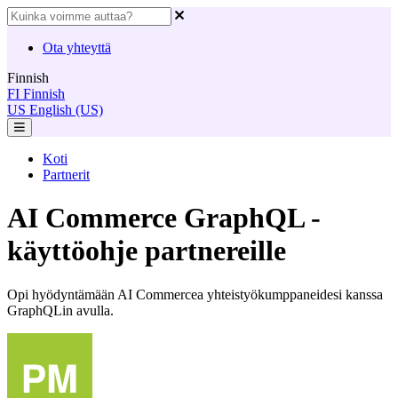
Ota yhteyttä
Finnish
FI
Finnish
US
English (US)
Koti
Partnerit
AI Commerce GraphQL -
käyttöohje partnereille
Opi hyödyntämään AI Commercea yhteistyökumppaneidesi kanssa
GraphQLin avulla.