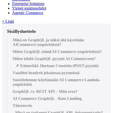
Enrerprise Solutions
Yleiset sopimusehdot
Agentic Commerce
+ Lisää
Sisällysluettelo
Mikä on GraphQL ja miksi sitä käytetään
AICommerce-ympäristössä?
Miten GraphQL toimii AI Commerce-ympäristössä?
Miten tehdä GraphQL-pyyntö AI Commerceen?
📌 Esimerkki: Haetaan 5 tuotetta (POST-pyyntö)
Vaaditut headerit jokaisessa pyynnössä
Suosittelemme käyttämään AI Commerce Lambda-
ympäristöä
GraphQL vs. REST API – Mitä eroa?
AI Commerce GraphQL - Rate Limiting
Yhteenveto
Missä on tarkempi GraphQL API -dokumentaatio?