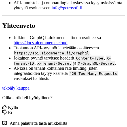
API-tunnisteita ja onboardingia koskevissa kysymyksissä ota
yhteyttä osoitteeseen
info@petrosoft.fi
.
Yhteenveto
Julkinen GraphQL-dokumentaatio on osoitteessa
https://docs.aicommerce.cloud
.
Tuotannon API-pyynnöt lähetetään osoitteeseen
.
https://api.aicommerce.fi/graphql
Jokainen pyyntö tarvitsee headerit
,
Content-Type
X-
,
ja
.
Tenant-ID
X-Tenant-Secret
X-GraphQL-Secret
API:ssa on tenant-kohtainen rate limiting, joten
integraatioiden täytyy käsitellä
-
429 Too Many Requests
vastaukset hallitusti.
tekoäly
kauppa
Oliko artikkeli hyödyllinen?
Kyllä
Ei
Anna palautetta tästä artikkelista