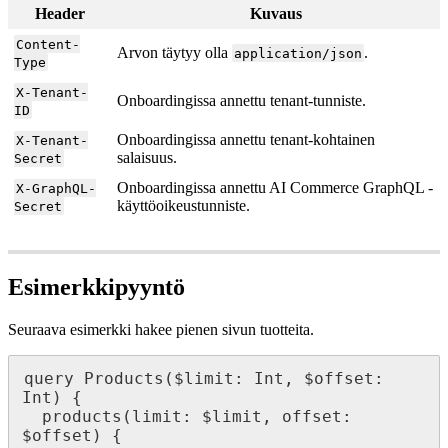
Header
Kuvaus
Content-
Arvon täytyy olla
.
application/json
Type
X-Tenant-
Onboardingissa annettu tenant-tunniste.
ID
Onboardingissa annettu tenant-kohtainen
X-Tenant-
salaisuus.
Secret
Onboardingissa annettu AI Commerce GraphQL -
X-GraphQL-
käyttöoikeustunniste.
Secret
Esimerkkipyyntö
Seuraava esimerkki hakee pienen sivun tuotteita.
query Products($limit: Int, $offset: 
Int) {

  products(limit: $limit, offset: 
$offset) {
