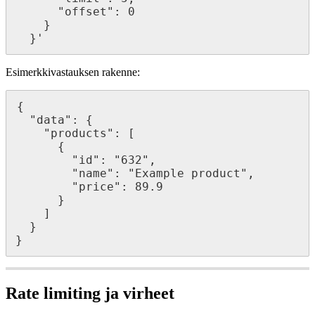
      "offset": 0

    }

  }'
Esimerkkivastauksen rakenne:
{

  "data": {

    "products": [

      {

        "id": "632",

        "name": "Example product",

        "price": 89.9

      }

    ]

  }

}
Rate limiting ja virheet