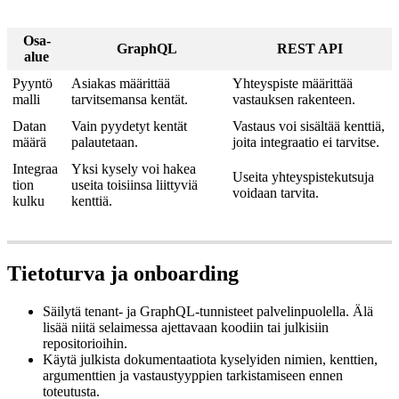
Osa-
GraphQL
REST API
alue
Pyyntö
Asiakas määrittää
Yhteyspiste määrittää
malli
tarvitsemansa kentät.
vastauksen rakenteen.
Datan
Vain pyydetyt kentät
Vastaus voi sisältää kenttiä,
määrä
palautetaan.
joita integraatio ei tarvitse.
Integraa
Yksi kysely voi hakea
Useita yhteyspistekutsuja
tion
useita toisiinsa liittyviä
voidaan tarvita.
kulku
kenttiä.
Tietoturva ja onboarding
Säilytä tenant- ja GraphQL-tunnisteet palvelinpuolella. Älä
lisää niitä selaimessa ajettavaan koodiin tai julkisiin
repositorioihin.
Käytä julkista dokumentaatiota kyselyiden nimien, kenttien,
argumenttien ja vastaustyyppien tarkistamiseen ennen
toteutusta.