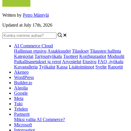
Written by
Petro Mäntylä
Updated at July 17th, 2026
AI Commerce Cloud
Hallinnan etusivu
Asiakkuudet
Tilaukset
Tilausten hallinta
Kategoriat
Tarjoustyökalu
Tuotteet
Konfiguraatiot
Moduulit
Paikallisasetukset ja verot
Arvostelut
Etusivu
FAQ -työkalu
Kuvagalleria
Työkalut
Kassa
Lisätoiminnot
Svelte
Raportit
Akeneo
WordPress
Builder.io
Algolia
Google
Meta
Tuki
Tehden
Partnerit
Miksi valita AI Commerce?
Microsoft
Integraatiot