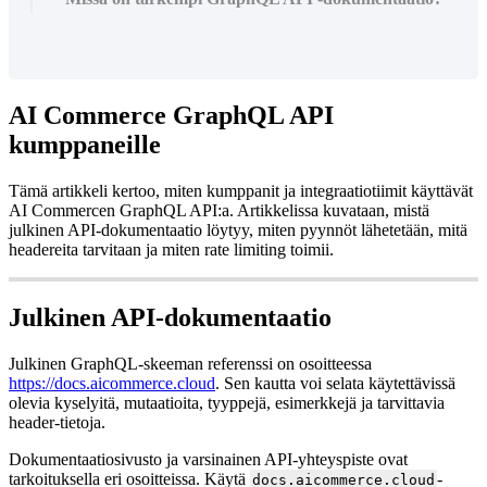
AI Commerce GraphQL API
kumppaneille
Tämä artikkeli kertoo, miten kumppanit ja integraatiotiimit käyttävät
AI Commercen GraphQL API:a. Artikkelissa kuvataan, mistä
julkinen API-dokumentaatio löytyy, miten pyynnöt lähetetään, mitä
headereita tarvitaan ja miten rate limiting toimii.
Julkinen API-dokumentaatio
Julkinen GraphQL-skeeman referenssi on osoitteessa
https://docs.aicommerce.cloud
. Sen kautta voi selata käytettävissä
olevia kyselyitä, mutaatioita, tyyppejä, esimerkkejä ja tarvittavia
header-tietoja.
Dokumentaatiosivusto ja varsinainen API-yhteyspiste ovat
tarkoituksella eri osoitteissa. Käytä
-
docs.aicommerce.cloud