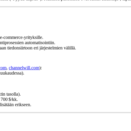
 e-commerce-yrityksille.
iprosessien automatisointiin.
tiedonsiirtoon eri järjestelmien välillä.
.com
,
channelwill.com
):
kuukaudessa).
in tasolla).
 700 $/kk.
lisätään erikseen.