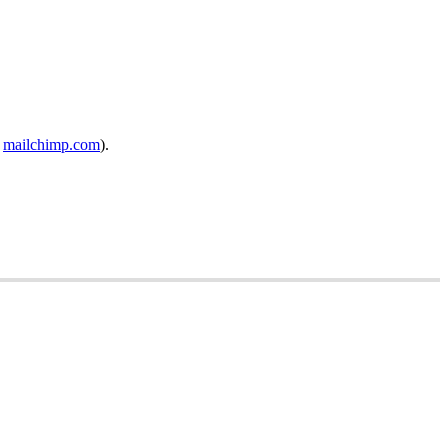
,
mailchimp.com
).