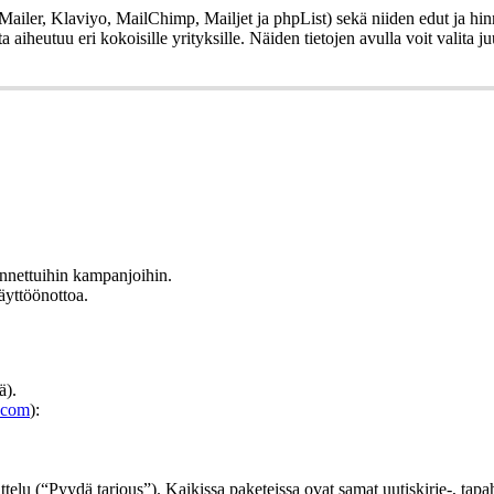
Mailer, Klaviyo, MailChimp, Mailjet ja phpList) sekä niiden edut ja hinn
aiheutuu eri kokoisille yrityksille. Näiden tietojen avulla voit valita juu
ennettuihin kampanjoihin.
äyttöönottoa.
ä).
.com
):
oittelu (“Pyydä tarjous”). Kaikissa paketeissa ovat samat uutiskirje-, ta