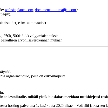
hde:
websiteplanet.com
,
documentation.mailjet.com
):
tia/pv).
inaisuudet, esim. automaatiot).
0k, 250k, 500k / kk) volyymialennuksin.
a paikallisen arvonlisäverokannan mukaan.
käyttöön.
 organisaatioille, joilla on erikoistarpeita.
in.
in tai estolistalle, mikäli yksikin asiakas merkkaa uutiskirjeesi rosk
uesta hosting-palveluna 1. kesäkuuta 2025 alkaen. Voit silti jatkaa sen 