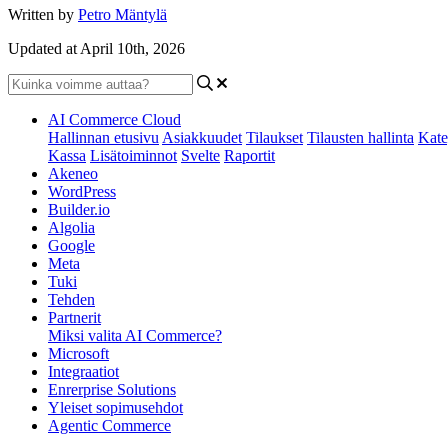
Written by
Petro Mäntylä
Updated at April 10th, 2026
AI Commerce Cloud
Hallinnan etusivu
Asiakkuudet
Tilaukset
Tilausten hallinta
Kate
Kassa
Lisätoiminnot
Svelte
Raportit
Akeneo
WordPress
Builder.io
Algolia
Google
Meta
Tuki
Tehden
Partnerit
Miksi valita AI Commerce?
Microsoft
Integraatiot
Enrerprise Solutions
Yleiset sopimusehdot
Agentic Commerce