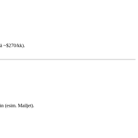
tiä ~$270/kk).
n (esim. Mailjet).