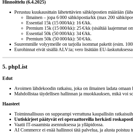
Hinnoittelu (6.4.2025)
Perustuu kuukausittain lähetettävien sähköpostien määrään (lä
Ilmainen – jopa 6 000 sähköpostia/kk (max 200 sähköpos
Essential 15k (15 000/kk): 16 €/kk.
Premium 15k (15 000/kk): 25 €/kk (sisältää laajemmat om
Essential 50k (50 000/kk): 34 €/kk.
Premium 50k (50 000/kk): 50 €/kk.
Suuremmille volyymeille on tarjolla isommat paketit (esim. 10
Eurohinnat eivät sisällä ALV:ia; vero lisätään EU-laskutuksess
5. phpList
Edut
Avoimen lähdekoodin ratkaisu, joka on ilmainen ladata omaan 
Mahdollistaa täydellisen hallinnan ja muokkauksen, mikä voi sopia
Haasteet
Toiminnallisuus on suppeampi verrattuna kaupallisiin ratkaisuih
Uutiskirjeet päätyvät eri operaattoreilla herkästi roskaposti
Vaatii IT-osaamista asennuksessa ja ylläpidossa.
AI Commerce ei enää hallinnoi tätä palvelua, ja alusta poistuu t