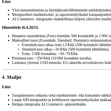
Edut
Yksi tunnetuimmista ja käyttäjäystävällisimmistä uutiskirjeratkai
Monipuoliset markkinointi- ja raportointityökalut kampanjoide
AI Commerce -integraatio mahdollistaa helpon yhteyden muihin 
Hinnoittelu (6.4.2025)
Ilmainen suunnitelma (Free) enintään 500 kontaktille ja 1 000 
Maksulliset tasot (Essentials, Standard, Premium) ominaisuuks
Essentials-taso alkaa noin 13 $/kk (500 kontaktin lähtöhin
Standard-taso alkaa ~20 $/kk (500 kontaktin lähtöhinta).
Esim. 5 000 kontaktia: ~50–70 $/kk.
Premium-taso ~350 $/kk (10 000 kontaktin tasolla).
Laskutus yleensä USD-hinnoin; EU-alueella arvonlisävero lis
4. Mailjet
Edut
Tasapainoinen ratkaisu sekä markkinointi- että transaktio-sähköp
Laajat API-integraatiot ja kehittyneet raportointityökalut tarkka
Helppo integroida AI Commerce -järjestelmään.