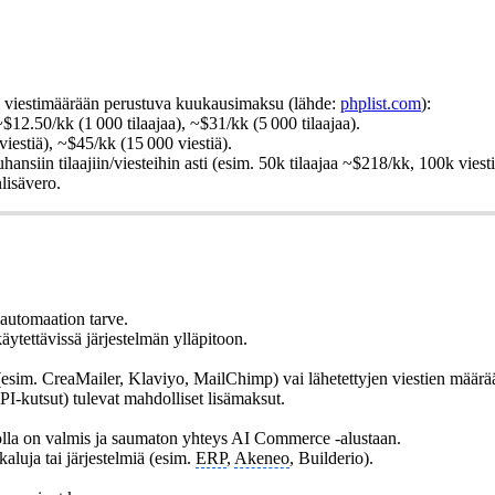
tai viestimäärään perustuva kuukausimaksu (lähde:
phplist.com
):
$12.50/kk (1 000 tilaajaa), ~$31/kk (5 000 tilaajaa).
estiä), ~$45/kk (15 000 viestiä).
uhansiin tilaajiin/viesteihin asti (esim. 50k tilaajaa ~$218/kk, 100k vies
nlisävero.
 automaation tarve.
käytettävissä järjestelmän ylläpitoon.
esim. CreaMailer, Klaviyo, MailChimp) vai lähetettyjen viestien määrää
-kutsut) tulevat mahdolliset lisämaksut.
olla on valmis ja saumaton yhteys AI Commerce -alustaan.
aluja tai järjestelmiä (esim.
ERP
,
Akeneo
, Builderio).