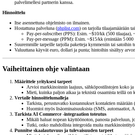
palvelimellesi partnerin kanssa.
Hinnoittelu
Itse asennettuna ohjelmisto on ilmainen.
Hostattuna palveluna (
phplist.com
) on tarjolla tilaajamäärään 
Pay-per-subscriber (PPS): Esim. ~$10/kk (500 tilaajaa), ~
Pay-per-message (PPM): Esim. ~$15/kk (enintään 5 000 vi
Suuremmille tarpeille tarjolla paketteja kymmeniin tai satoihin t
Valuuttana käyvät euro, dollari ja punta; hintoihin sisältyy arvo
Vaiheittainen ohje valintaan
Määrittele yrityksesi tarpeet
Arvioi markkinoinnin laajuus, sähköpostilistojen koko ja
Mieti, kuinka paljon aikaa ja teknistä osaamista teillä on 
Vertaile hinnoittelumalleja
Tarkista, perustuvatko kustannukset kontaktien määrään (
Huomioi myös lisäominaisuuksista (SMS, automaatiot, API
Tarkista AI Commerce -integraation toteutus
Mikäli haluat nopean käyttöönoton, panosta palveluun, j
Tutki, onko mahdollista integroida muita markkinointityök
Punnitse skaalautuvuus ja tulevaisuuden tarpeet