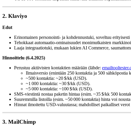
2. Klaviyo
Edut
Erinomainen personointi- ja kohdennustuki, soveltuu erityisesti
Tehokkaat automaatio-ominaisuudet monimutkaisten markkinoint
Laaja integraatiotuki, mukaan lukien AI Commerce, saumattomaan 
Hinnoittelu (6.4.2025)
Perustuu aktiivisten kontaktien määrään (lähde:
emailtooltester
Ilmaisversio (enintään 250 kontaktia ja 500 sähköpostia 
~500 kontaktia: ~20 $/kk (USD).
~1 000 kontaktia: ~30 $/kk (USD).
~5 000 kontaktia: ~100 $/kk (USD).
SMS-viestintä nostaa paketin hintaa (esim. ~35 $/kk 500 kontakt
Suuremmilla listoilla (esim. ~50 000 kontaktia) hinta voi nousta
Hinnat ilmoitettu USD-valuutassa; mahdolliset paikalliset verot 
3. MailChimp