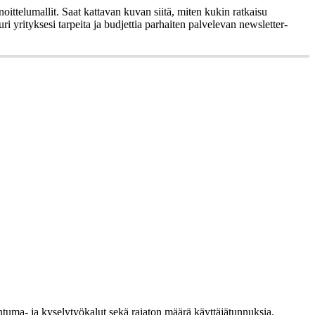
oittelumallit. Saat kattavan kuvan siitä, miten kukin ratkaisu
ri yrityksesi tarpeita ja budjettia parhaiten palvelevan newsletter-
pahtuma- ja kyselytyökalut sekä rajaton määrä käyttäjätunnuksia.