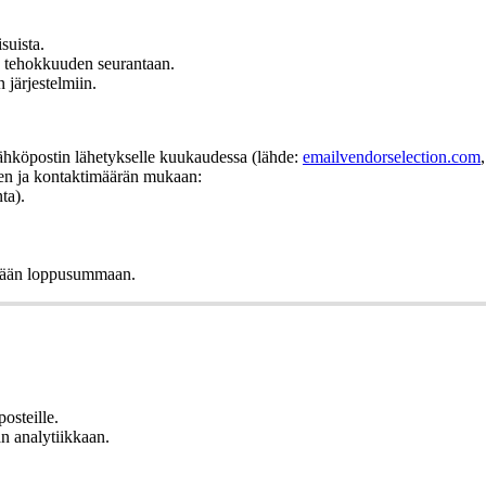
suista.
n tehokkuuden seurantaan.
järjestelmiin.
sähköpostin lähetykselle kuukaudessa (lähde:
emailvendorselection.com
ien ja kontaktimäärän mukaan:
ta).
ätään loppusummaan.
osteille.
an analytiikkaan.