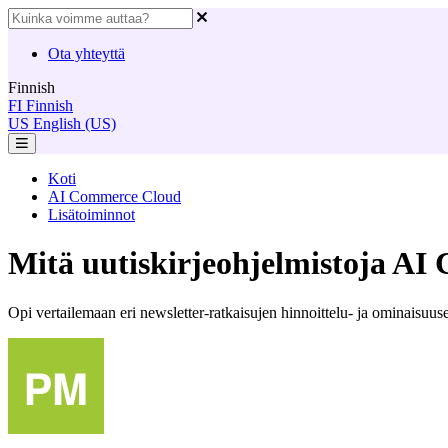
Ota yhteyttä
Finnish
FI
Finnish
US
English (US)
Koti
AI Commerce Cloud
Lisätoiminnot
Mitä uutiskirjeohjelmistoja AI
Opi vertailemaan eri newsletter-ratkaisujen hinnoittelu- ja ominaisuu