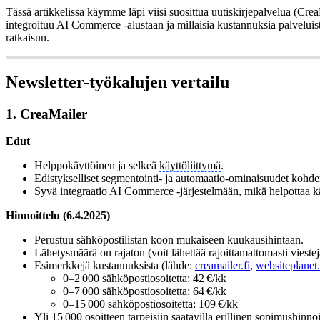
Tässä artikkelissa käymme läpi viisi suosittua uutiskirjepalvelua (Crea
integroituu AI Commerce -alustaan ja millaisia kustannuksia palveluista 
ratkaisun.
Newsletter-työkalujen vertailu
1. CreaMailer
Edut
Helppokäyttöinen ja selkeä
käyttöliittymä
.
Edistykselliset segmentointi- ja automaatio-ominaisuudet kohd
Syvä integraatio AI Commerce -järjestelmään, mikä helpottaa k
Hinnoittelu (6.4.2025)
Perustuu sähköpostilistan koon mukaiseen kuukausihintaan.
Lähetysmäärä on rajaton (voit lähettää rajoittamattomasti viestej
Esimerkkejä kustannuksista (lähde:
creamailer.fi
,
websiteplanet
0–2 000 sähköpostiosoitetta: 42 €/kk
0–7 000 sähköpostiosoitetta: 64 €/kk
0–15 000 sähköpostiosoitetta: 109 €/kk
Yli 15 000 osoitteen tarpeisiin saatavilla erillinen sopimushinn